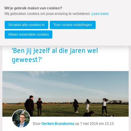
Spring
Wil je gebruik maken van cookies?
naar
Wij gebruiken cookies om jouw ervaring te verbeteren.
Lees meer
.
MENU
Spring
naar
Gemeente Groningen
de
Schakel alle cookies in
Toon cookie-instellingen
inhoud
Spring
Alleen essentiële cookies
naar
Gerben blogt over onze jongeren:
het
hoofdmenu
'Ben jij jezelf al die jaren wel
geweest?'
Zoeken:
Zoeken
Door
Gerben Brandsema
op
7 mei 2019 om 15:13