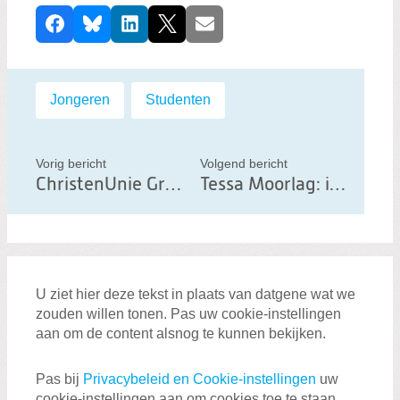
D
Facebook
Bluesky
LinkedIn
X
E-mail
e
e
l
Labels:
Jongeren
,
Studenten
d
i
t
Vorig bericht
Volgend bericht
ChristenUnie Groningen stelt vragen na 'verontrustende stijging' in gebruik lachgas
Tessa Moorlag: intergenerationeel wonen van groot belang in strijd tegen eenzaamheid
b
e
r
i
c
U ziet hier deze tekst in plaats van datgene wat we
h
zouden willen tonen. Pas uw cookie-instellingen
t
aan om de content alsnog te kunnen bekijken.
Pas bij
Privacybeleid en Cookie-instellingen
uw
cookie-instellingen aan om cookies toe te staan.