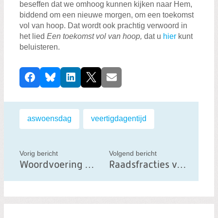
beseffen dat we omhoog kunnen kijken naar Hem,
biddend om een nieuwe morgen, om een toekomst
vol van hoop. Dat wordt ook prachtig verwoord in
het lied
Een toekomst vol van hoop,
dat u
hier
kunt
beluisteren.
D
Facebook
Bluesky
LinkedIn
X
E-mail
e
e
l
Labels:
aswoensdag
,
veertigdagentijd
d
i
t
Vorig bericht
Volgend bericht
Woordvoering Gerben Brandsema begroting 2021
Raadsfracties vragen college van B&W naar stand van zaken motie ‘Nationaliteit Onbekend’
b
e
r
i
c