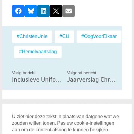
D
Facebook
Bluesky
LinkedIn
X
E-mail
e
e
l
Labels:
#ChristenUnie
,
#CU
,
#OogVoorElkaar
d
i
,
#Hemelvaartsdag
t
b
e
Vorig bericht
Volgend bericht
Inclusieve Uniformen BOA's
Jaarverslag ChristenUnie gemeente Groningen
r
i
c
h
t
U ziet hier deze tekst in plaats van datgene wat we
zouden willen tonen. Pas uw cookie-instellingen
aan om de content alsnog te kunnen bekijken.