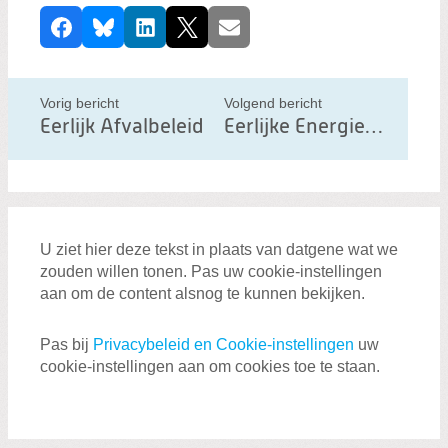
D
Facebook
Bluesky
LinkedIn
X
E-mail
e
e
l
Vorig bericht
Volgend bericht
d
Eerlijk Afvalbeleid
Eerlijke Energietransitie
i
t
b
e
U ziet hier deze tekst in plaats van datgene wat we
r
zouden willen tonen. Pas uw cookie-instellingen
i
aan om de content alsnog te kunnen bekijken.
c
h
Pas bij
Privacybeleid en Cookie-instellingen
uw
cookie-instellingen aan om cookies toe te staan.
t