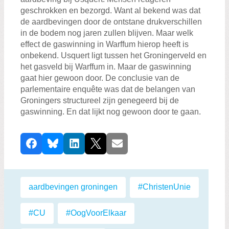
geschrokken en bezorgd. Want al bekend was dat
de aardbevingen door de ontstane drukverschillen
in de bodem nog jaren zullen blijven. Maar welk
effect de gaswinning in Warffum hierop heeft is
onbekend. Usquert ligt tussen het Groningerveld en
het gasveld bij Warffum in. Maar de gaswinning
gaat hier gewoon door. De conclusie van de
parlementaire enquête was dat de belangen van
Groningers structureel zijn genegeerd bij de
gaswinning. En dat lijkt nog gewoon door te gaan.
D
Facebook
Bluesky
LinkedIn
X
E-mail
e
e
l
Labels:
aardbevingen groningen
,
#ChristenUnie
,
d
i
#CU
,
#OogVoorElkaar
,
t