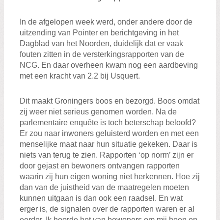
In de afgelopen week werd, onder andere door de
uitzending van Pointer en berichtgeving in het
Dagblad van het Noorden, duidelijk dat er vaak
fouten zitten in de versterkingsrapporten van de
NCG. En daar overheen kwam nog een aardbeving
met een kracht van 2.2 bij Usquert.
Dit maakt Groningers boos en bezorgd. Boos omdat
zij weer niet serieus genomen worden. Na de
parlementaire enquête is toch beterschap beloofd?
Er zou naar inwoners geluisterd worden en met een
menselijke maat naar hun situatie gekeken. Daar is
niets van terug te zien. Rapporten ‘op norm’ zijn er
door gejast en bewoners ontvangen rapporten
waarin zij hun eigen woning niet herkennen. Hoe zij
dan van de juistheid van de maatregelen moeten
kunnen uitgaan is dan ook een raadsel. En wat
erger is, de signalen over de rapporten waren er al
eerder. Ik hoorde het van bewoners om mij heen en