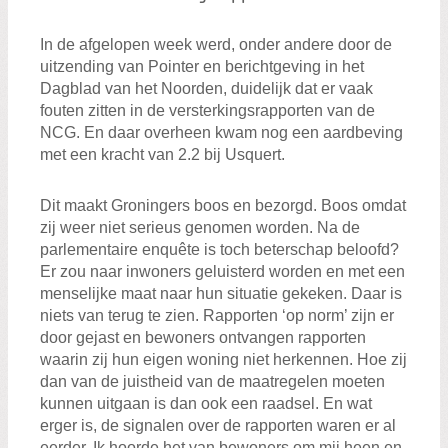
In de afgelopen week werd, onder andere door de
uitzending van Pointer en berichtgeving in het
Dagblad van het Noorden, duidelijk dat er vaak
fouten zitten in de versterkingsrapporten van de
NCG. En daar overheen kwam nog een aardbeving
met een kracht van 2.2 bij Usquert.
Dit maakt Groningers boos en bezorgd. Boos omdat
zij weer niet serieus genomen worden. Na de
parlementaire enquête is toch beterschap beloofd?
Er zou naar inwoners geluisterd worden en met een
menselijke maat naar hun situatie gekeken. Daar is
niets van terug te zien. Rapporten ‘op norm’ zijn er
door gejast en bewoners ontvangen rapporten
waarin zij hun eigen woning niet herkennen. Hoe zij
dan van de juistheid van de maatregelen moeten
kunnen uitgaan is dan ook een raadsel. En wat
erger is, de signalen over de rapporten waren er al
eerder. Ik hoorde het van bewoners om mij heen en