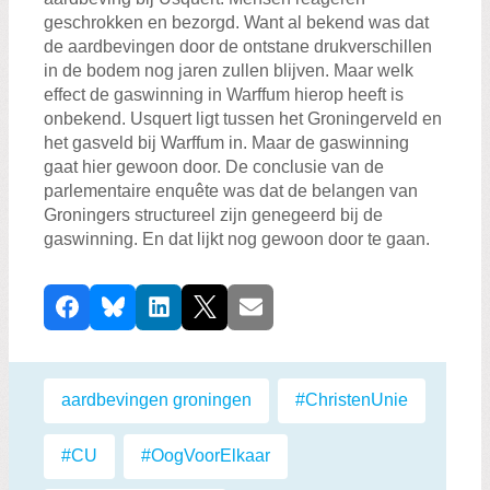
geschrokken en bezorgd. Want al bekend was dat
de aardbevingen door de ontstane drukverschillen
in de bodem nog jaren zullen blijven. Maar welk
effect de gaswinning in Warffum hierop heeft is
onbekend. Usquert ligt tussen het Groningerveld en
het gasveld bij Warffum in. Maar de gaswinning
gaat hier gewoon door. De conclusie van de
parlementaire enquête was dat de belangen van
Groningers structureel zijn genegeerd bij de
gaswinning. En dat lijkt nog gewoon door te gaan.
D
Facebook
Bluesky
LinkedIn
X
E-mail
e
e
l
Labels:
aardbevingen groningen
,
#ChristenUnie
,
d
i
#CU
,
#OogVoorElkaar
,
t