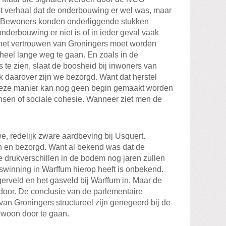
t verhaal dat de onderbouwing er wel was, maar
. Bewoners konden onderliggende stukken
onderbouwing er niet is of in ieder geval vaak
 zo het vertrouwen van Groningers moet worden
heel lange weg te gaan. En zoals in de
 te zien, slaat de boosheid bij inwoners van
 daarover zijn we bezorgd. Want dat herstel
p deze manier kan nog geen begin gemaakt worden
nsen of sociale cohesie. Wanneer ziet men de
, redelijk zware aardbeving bij Usquert.
 en bezorgd. Want al bekend was dat de
 drukverschillen in de bodem nog jaren zullen
aswinning in Warffum hierop heeft is onbekend.
gerveld en het gasveld bij Warffum in. Maar de
oor. De conclusie van de parlementaire
an Groningers structureel zijn genegeerd bij de
gewoon door te gaan.