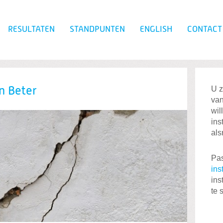
RESULTATEN
STANDPUNTEN
ENGLISH
CONTACT
Zoeken
U z
n Beter
van
wil
ins
als
Pas
ins
ins
te 