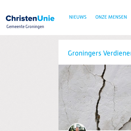
Spring
naar
Spring
NIEUWS
ONZE MENSEN
naar
de
Gemeente Groningen
inhoud
Spring
naar
het
Zoeken:
hoofdmenu
Groningers Verdiene