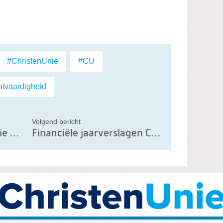
il
#ChristenUnie
,
#CU
,
tvaardigheid
Volgend bericht
Jaarverslag ChristenUnie gemeente Groningen
Financiële jaarverslagen ChristenUnie gemeente Groningen