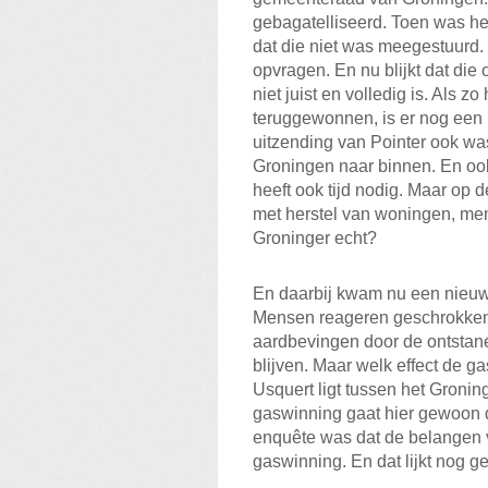
gebagatelliseerd. Toen was he
dat die niet was meegestuurd
opvragen. En nu blijkt dat die 
niet juist en volledig is. Als
teruggewonnen, is er nog een 
uitzending van Pointer ook was
Groningen naar binnen. En ook
heeft ook tijd nodig. Maar o
met herstel van woningen, me
Groninger echt?
En daarbij kwam nu een nieuwe
Mensen reageren geschrokken
aardbevingen door de ontstane
blijven. Maar welk effect de g
Usquert ligt tussen het Gronin
gaswinning gaat hier gewoon d
enquête was dat de belangen v
gaswinning. En dat lijkt nog 