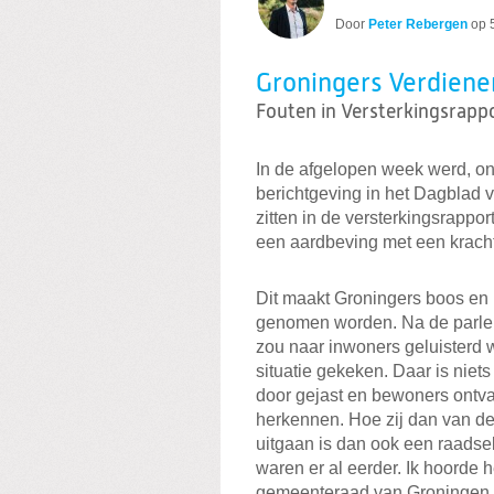
Door
Peter Rebergen
op
Groningers Verdiene
Fouten in Versterkingsrapp
In de afgelopen week werd, on
berichtgeving in het Dagblad v
zitten in de versterkingsrap
een aardbeving met een kracht 
Dit maakt Groningers boos en 
genomen worden. Na de parlem
zou naar inwoners geluisterd
situatie gekeken. Daar is niets
door gejast en bewoners ontva
herkennen. Hoe zij dan van d
uitgaan is dan ook een raadsel
waren er al eerder. Ik hoorde 
gemeenteraad van Groningen.