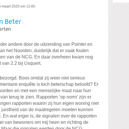
5 maart 2025 om 13:00
n Beter
orten
der andere door de uitzending van Pointer en
an het Noorden, duidelijk dat er vaak fouten
porten van de NCG. En daar overheen kwam nog
van 2.2 bij Usquert.
bezorgd. Boos omdat zij weer niet serieus
entaire enquête is toch beterschap beloofd? Er
 worden en met een menselijke maat naar hun
 van terug te zien. Rapporten ‘op norm’ zijn er
ngen rapporten waarin zij hun eigen woning niet
e juistheid van de maatregelen moeten kunnen
. En wat erger is, de signalen over de rapporten
het van bewoners om mij heen en richting de
 Maar die signalen werden door de NCG