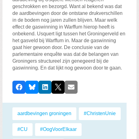
geschrokken en bezorgd. Want al bekend was dat
de aardbevingen door de ontstane drukverschillen
in de bodem nog jaren zullen blijven. Maar welk
effect de gaswinning in Warffum hierop heeft is
onbekend. Usquert ligt tussen het Groningerveld en
het gasveld bij Warffum in. Maar de gaswinning
gaat hier gewoon door. De conclusie van de
parlementaire enquête was dat de belangen van
Groningers structureel zijn genegeerd bij de
gaswinning. En dat lijkt nog gewoon door te gaan.
D
Facebook
Bluesky
LinkedIn
X
E-mail
e
e
l
Labels:
aardbevingen groningen
,
#ChristenUnie
,
d
i
#CU
,
#OogVoorElkaar
,
t