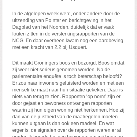
In de afgelopen week werd, onder andere door de
uitzending van Pointer en berichtgeving in het
Dagblad van het Noorden, duidelijk dat er vaak
fouten zitten in de versterkingsrapporten van de
NCG. En daar overheen kwam nog een aardbeving
met een kracht van 2.2 bij Usquert.
Dit maakt Groningers boos en bezorgd. Boos omdat
zij weer niet serieus genomen worden. Na de
parlementaire enquête is toch beterschap beloofd?
Er zou naar inwoners geluisterd worden en met een
menselijke maat naar hun situatie gekeken. Daar is
niets van terug te zien. Rapporten ‘op norm’ zijn er
door gejast en bewoners ontvangen rapporten
waarin zij hun eigen woning niet herkennen. Hoe zij
dan van de juistheid van de maatregelen moeten
kunnen uitgaan is dan ook een raadsel. En wat
erger is, de signalen over de rapporten waren er al
eerder. Ik hoorde het van bewoners om mij heen en