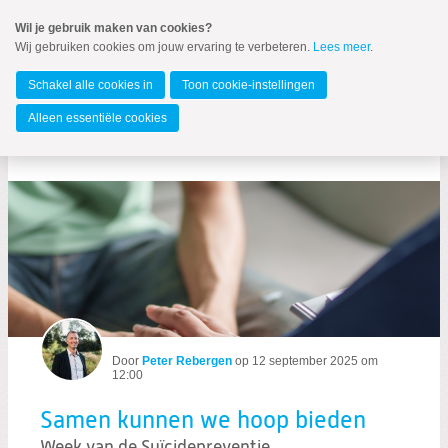
Spring
Wil je gebruik maken van cookies?
naar
Wij gebruiken cookies om jouw ervaring te verbeteren.
Lees meer
.
MENU
Spring
naar
Gemeente Groningen
de
Schakel alle cookies in
Toon cookie-instellingen
inhoud
Spring
Alleen essentiële cookies
naar
Samen kunnen we hoop bieden
het
hoofdmenu
Door
Peter Rebergen
op
12 september 2025 om
12:00
Zoeken:
Zoeken
Samen kunnen we hoop bieden
Week van de Suïcidepreventie