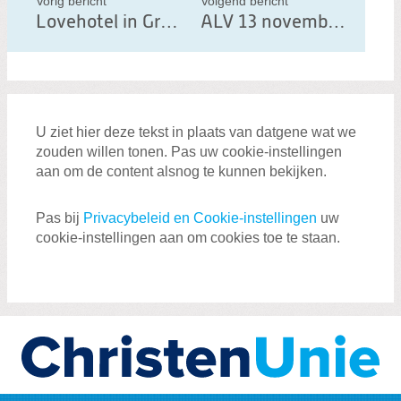
Vorig bericht
Volgend bericht
d
Lovehotel in Groningen
ALV 13 november; concept verkiezingsprogramma, advies selectiecommissie en kandidatenlijst
i
t
b
e
U ziet hier deze tekst in plaats van datgene wat we
r
zouden willen tonen. Pas uw cookie-instellingen
i
aan om de content alsnog te kunnen bekijken.
c
h
Pas bij
Privacybeleid en Cookie-instellingen
uw
cookie-instellingen aan om cookies toe te staan.
t