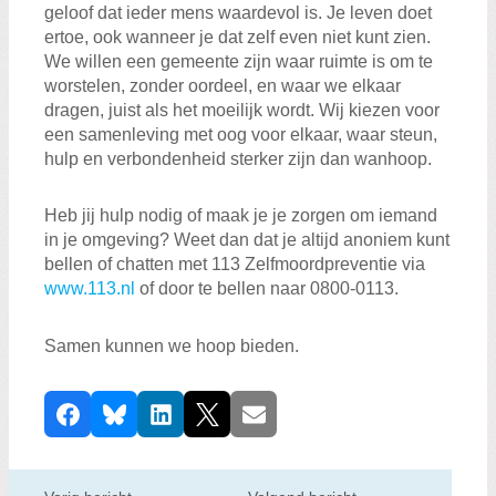
geloof dat ieder mens waardevol is. Je leven doet
ertoe, ook wanneer je dat zelf even niet kunt zien.
We willen een gemeente zijn waar ruimte is om te
worstelen, zonder oordeel, en waar we elkaar
dragen, juist als het moeilijk wordt. Wij kiezen voor
een samenleving met oog voor elkaar, waar steun,
hulp en verbondenheid sterker zijn dan wanhoop.
Heb jij hulp nodig of maak je je zorgen om iemand
in je omgeving? Weet dan dat je altijd anoniem kunt
bellen of chatten met 113 Zelfmoordpreventie via
www.113.nl
of door te bellen naar 0800-0113.
Samen kunnen we hoop bieden.
D
Facebook
Bluesky
LinkedIn
X
E-mail
e
e
l