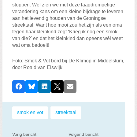
stoppen. Wel zien we met deze laagdrempelige
verandering kans om een kleine bijdrage te leveren
aan het levendig houden van de Groningse
streektaal. Want hoe mooi zou het zijn als een oma
tegen haar kleinkind zegt ‘
Krieg ik nog een smok
van die?'
en dat het kleinkind dan opeens wél weet
wat oma bedoelt!
Foto: Smok & Vot bord bij De Klimop in Middelstum,
door Roald van Elswijk
D
Facebook
Bluesky
LinkedIn
X
E-mail
e
e
l
Labels:
smok en vot
,
streektaal
d
i
t
Vorig bericht
Volgend bericht