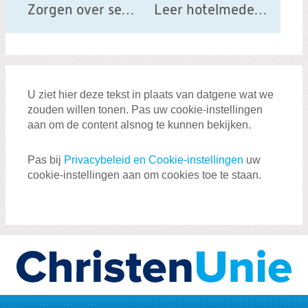
Zorgen over seksueel geweld bij kinderen
Leer hotelmedewerkers signalen van illegale prostitutie en mensenhandel herkennen
b
e
r
i
c
U ziet hier deze tekst in plaats van datgene wat we
h
zouden willen tonen. Pas uw cookie-instellingen
t
aan om de content alsnog te kunnen bekijken.
Pas bij
Privacybeleid en Cookie-instellingen
uw
cookie-instellingen aan om cookies toe te staan.