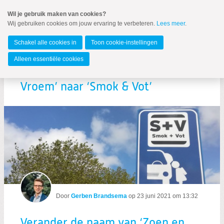
Spring
Wil je gebruik maken van cookies?
naar
Wij gebruiken cookies om jouw ervaring te verbeteren.
Lees meer
.
MENU
Spring
naar
Gemeente Groningen
de
Schakel alle cookies in
Toon cookie-instellingen
inhoud
Spring
Alleen essentiële cookies
naar
Verander de naam van ‘Zoen en
het
hoofdmenu
Vroem’ naar ‘Smok & Vot’
Zoeken:
Door
Gerben Brandsema
op
23 juni 2021 om 13:32
Zoeken
Verander de naam van ‘Zoen en