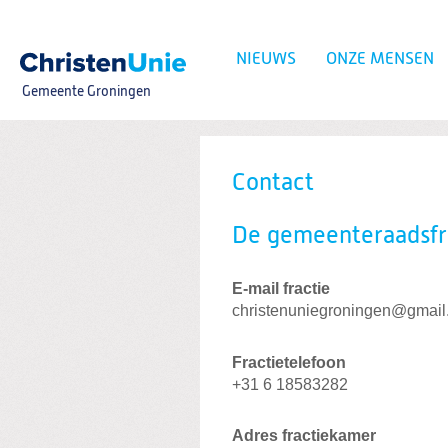
Spring
naar
Spring
NIEUWS
ONZE MENSEN
naar
de
Gemeente Groningen
inhoud
Spring
naar
het
Zoeken:
hoofdmenu
Contact
De gemeenteraadsfr
E-mail
fractie
christenuniegroningen@gmail
Fractietelefoon
+31 6 18583282
Adres fractiekamer