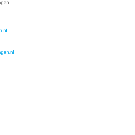
ngen
n.nl
ngen.nl