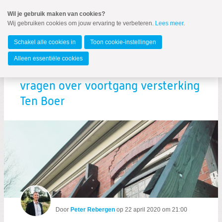
Spring
Wil je gebruik maken van cookies?
naar
Wij gebruiken cookies om jouw ervaring te verbeteren.
Lees meer
.
MENU
Spring
naar
Gemeente Groningen
de
Schakel alle cookies in
Toon cookie-instellingen
inhoud
Spring
Alleen essentiële cookies
naar
Raadslid Peter Rebergen stelt
het
hoofdmenu
vragen over voortgang versterking
Ten Boer
Zoeken:
Zoeken
Door
Peter Rebergen
op
22 april 2020 om 21:00