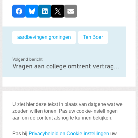
D
Facebook
Bluesky
LinkedIn
X
E-mail
e
e
l
Labels:
aardbevingen groningen
,
Ten Boer
d
i
t
Volgend bericht
Vragen aan college omtrent vertraging versterkingsoperatie Ten Boer
b
e
r
i
c
U ziet hier deze tekst in plaats van datgene wat we
h
zouden willen tonen. Pas uw cookie-instellingen
t
aan om de content alsnog te kunnen bekijken.
Pas bij
Privacybeleid en Cookie-instellingen
uw