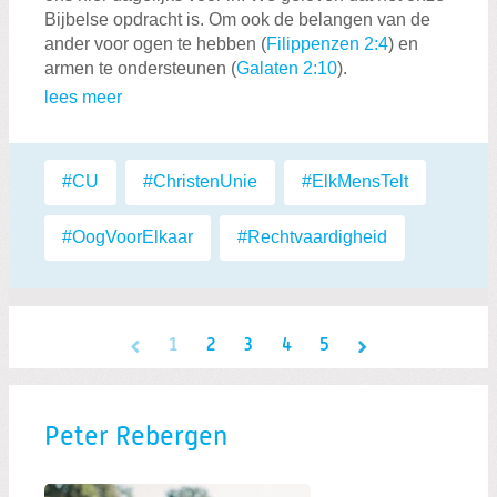
Bijbelse opdracht is. Om ook de belangen van de
ander voor ogen te hebben (
Filippenzen 2:4
) en
armen te ondersteunen (
Galaten 2:10
).
lees meer
Labels:
#CU
,
#ChristenUnie
,
#ElkMensTelt
,
#OogVoorElkaar
,
#Rechtvaardigheid
1
2
3
4
5
Peter Rebergen