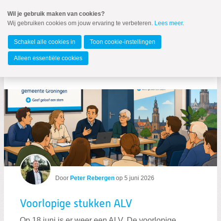
Spring
Wil je gebruik maken van cookies?
naar
Wij gebruiken cookies om jouw ervaring te verbeteren.
Lees meer
.
MENU
Spring
naar
Gemeente Groningen
de
Schakel alle cookies in
Toon cookie-instellingen
inhoud
Spring
Alleen essentiële cookies
naar
Blogs per auteur
het
hoofdmenu
Door
Peter Rebergen
op
5 juni 2026
Zoeken:
Zoeken
Voorlopige stukken ALV
Op 18 juni is er weer een ALV. De voorlopige