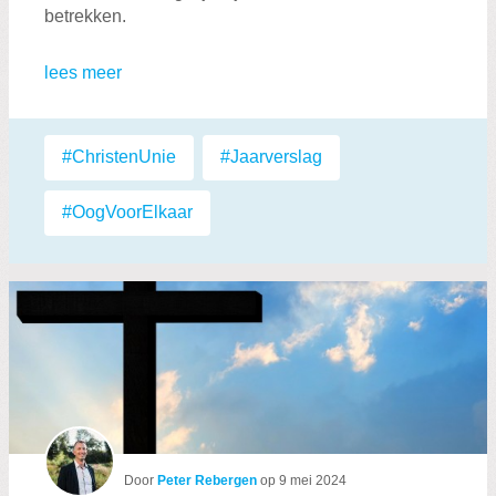
betrekken.
lees meer
Labels:
#ChristenUnie
,
#Jaarverslag
,
#OogVoorElkaar
Door
Peter Rebergen
op
9 mei 2024