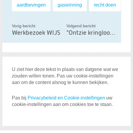
l
Labels:
aardbevingen
,
gaswinning
,
recht doen
d
i
t
Vorig bericht
Volgend bericht
Werkbezoek WIJS
"Ontzie kringloopwinkels bij handhaving registratieplicht!"
b
e
r
i
c
U ziet hier deze tekst in plaats van datgene wat we
h
zouden willen tonen. Pas uw cookie-instellingen
t
aan om de content alsnog te kunnen bekijken.
Pas bij
Privacybeleid en Cookie-instellingen
uw
cookie-instellingen aan om cookies toe te staan.