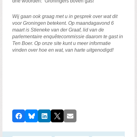
drie woorden: “Groningers boven gas!"
Wij gaan ook graag met u in gesprek over wat dit
voor Groningen betekent. Op maandagavond 6
maart is Stieneke van der Graaf, lid van de
parlementaire enquêtecommissie daarom te gast in
Ten Boer. Op onze site kunt u meer informatie
vinden over hoe en wat, van harte uitgenodigd!
D
Facebook
Bluesky
LinkedIn
X
E-mail
e
e