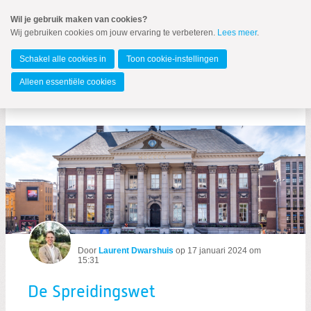
Spring
Wil je gebruik maken van cookies?
naar
Wij gebruiken cookies om jouw ervaring te verbeteren.
Lees meer
.
MENU
Spring
naar
Gemeente Groningen
de
Schakel alle cookies in
Toon cookie-instellingen
inhoud
Spring
Alleen essentiële cookies
naar
De Spreidingswet
het
hoofdmenu
Door
Laurent Dwarshuis
op
17 januari 2024 om
15:31
Zoeken:
Zoeken
De Spreidingswet