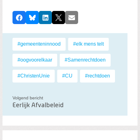
D
Facebook
Bluesky
LinkedIn
X
E-mail
e
e
l
Labels:
#gemeenteninnood
,
#elk mens telt
,
d
i
#oogvoorelkaar
,
#Samenrechtdoen
,
t
b
#ChristenUnie
,
#CU
,
#rechtdoen
e
r
Volgend bericht
i
Eerlijk Afvalbeleid
c
h
t