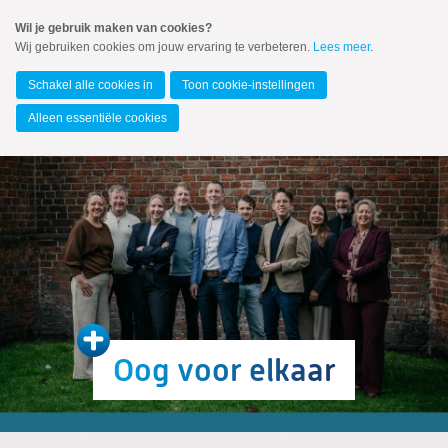
Spring
Wil je gebruik maken van cookies?
naar
Wij gebruiken cookies om jouw ervaring te verbeteren.
Lees meer
.
MENU
Spring
naar
Gemeente Groningen
de
Schakel alle cookies in
Toon cookie-instellingen
inhoud
Spring
Alleen essentiële cookies
naar
het
hoofdmenu
Oog voor elkaar
Zoeken:
Zoeken