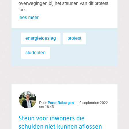
overwegingen bij het steunen van dit protest
toe.
lees meer
Labels:
energietoeslag
,
protest
,
studenten
Door
Peter Rebergen
op
9 september 2022
om 16:45
Steun voor inwoners die
schulden niet kunnen aflossen