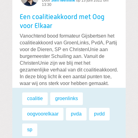
Door
Sten Wennink
op
13 juni 2022 om
13:30
Een coalitieakkoord met Oog
voor Elkaar
Vanochtend bood formateur Gijsbertsen het
coalitieakkoord van GroenLinks, PvdA, Partij
voor de Dieren, SP en ChristenUnie aan
burgemeester Schuiling aan. Vanuit de
ChristenUnie zijn we blij met het
gezamenlijke verhaal van dit coalitieakkoord.
In deze blog licht ik een aantal punten toe,
waar wij ons sterk voor hebben gemaakt.
lees meer
Labels:
coalitie
,
groenlinks
,
oogvoorelkaar
,
pvda
,
pvdd
,
sp