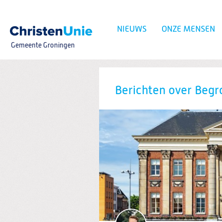
Spring
naar
Spring
NIEUWS
ONZE MENSEN
naar
de
Gemeente Groningen
inhoud
Spring
naar
het
Zoeken:
hoofdmenu
Berichten over Begr