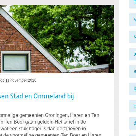
T
V
V
a
op
11 november 2020
b
sen Stad en Ommeland bij
c
oormalige gemeenten Groningen, Haren en Ten
in Ten Boer gaan gelden. Het tarief in de
wat een stuk hoger is dan de tarieven in
 de voormalige gemeenten Ten Boer en Haren