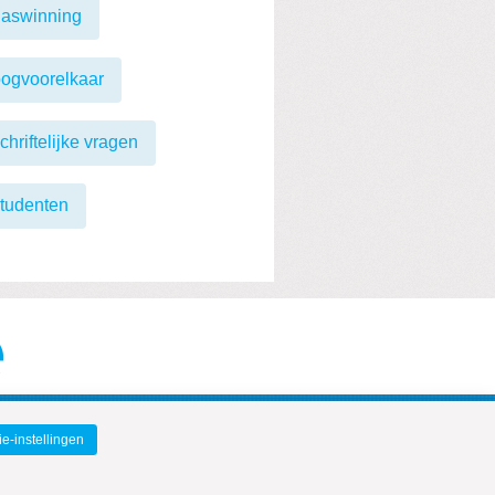
gaswinning
ogvoorelkaar
chriftelijke vragen
tudenten
e-instellingen