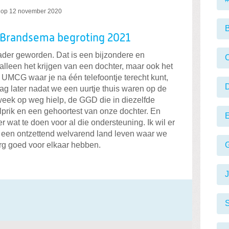
op
12 november 2020
B
Brandsema begroting 2021
ader geworden.
Dat is een bijzondere en
C
lleen het krijgen van een dochter, maar ook het
UMCG waar je na één telefoontje terecht kunt
,
ag later nadat we een uurtje thuis waren op de
 week op weg hielp, de GGD die
in diezelfde
prik en een gehoortest van onze dochter.
En
 wat te doen voor al die ondersteuning. I
k wil er
een ontzettend welvarend land leven waar we
rg goed voor elkaar hebben.
S