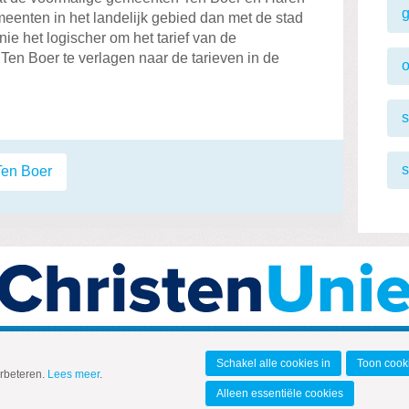
enten in het landelijk gebied dan met de stad
ie het logischer om het tarief van de
 Ten Boer te verlagen naar de tarieven in de
o
s
s
Ten Boer
Schakel alle cookies in
Toon cooki
erbeteren.
Lees meer
.
Alleen essentiële cookies