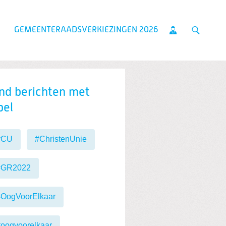
GEMEENTERAADSVERKIEZINGEN 2026
nd berichten met
bel
#CU
#ChristenUnie
#GR2022
#OogVoorElkaar
oogvoorelkaar