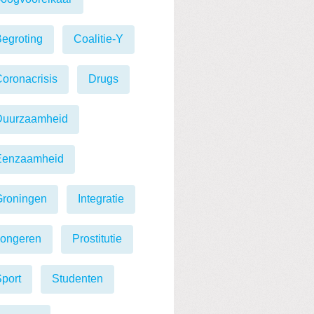
egroting
Coalitie-Y
oronacrisis
Drugs
Duurzaamheid
Eenzaamheid
Groningen
Integratie
Jongeren
Prostitutie
port
Studenten