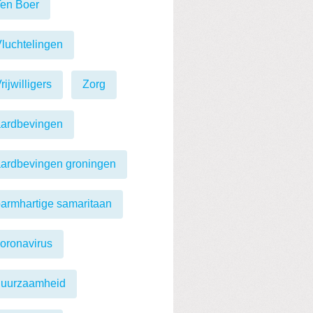
en Boer
luchtelingen
rijwilligers
Zorg
aardbevingen
ardbevingen groningen
armhartige samaritaan
oronavirus
duurzaamheid