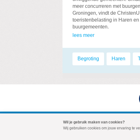
meer concurreren met buurgeme
Groningen, vindt de ChristenUn
toeristenbelasting in Haren en
buurgemeenten.
lees meer
Labels:
Begroting
,
Haren
,
Wil je gebruik maken van cookies?
Visit
Wij gebruiken cookies om jouw ervaring te v
our
social
media