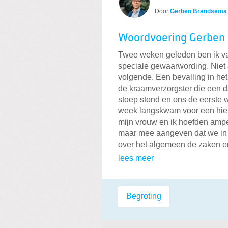
Door
Gerben Brandsema
Woordvoering Gerben 
Twee weken geleden ben ik v
speciale gewaarwording. Niet a
volgende. E
en bevalling in het
de kraamverzorgster die
een d
stoep stond en ons de eerste
week langskwam voor een hiel
mijn vrouw en ik hoefden amper
maar mee aangeven dat we in 
over het algemeen de zaken e
lees meer
Labels:
Begroting