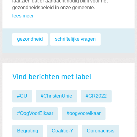
laat zien dat er aandacht nodig blijft voor het
gezondheidsbeleid in onze gemeente.
lees meer
Labels:
gezondheid
,
schriftelijke vragen
Vind berichten met label
#CU
#ChristenUnie
#GR2022
#OogVoorElkaar
#oogvoorelkaar
Begroting
Coalitie-Y
Coronacrisis