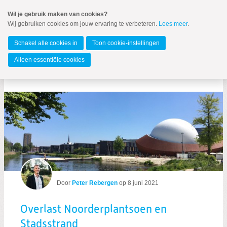
Spring
Wil je gebruik maken van cookies?
naar
Wij gebruiken cookies om jouw ervaring te verbeteren.
Lees meer
.
MENU
Spring
naar
Gemeente Groningen
de
Schakel alle cookies in
Toon cookie-instellingen
inhoud
Spring
Alleen essentiële cookies
naar
Berichten over schriftelijke vragen
het
hoofdmenu
Door
Peter Rebergen
op
8 juni 2021
Zoeken:
Zoeken
Overlast Noorderplantsoen en
Stadsstrand