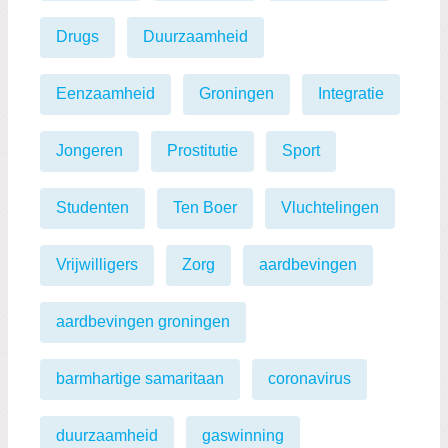
Drugs
Duurzaamheid
Eenzaamheid
Groningen
Integratie
Jongeren
Prostitutie
Sport
Studenten
Ten Boer
Vluchtelingen
Vrijwilligers
Zorg
aardbevingen
aardbevingen groningen
barmhartige samaritaan
coronavirus
duurzaamheid
gaswinning