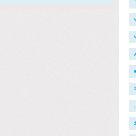
T
V
V
a
b
c