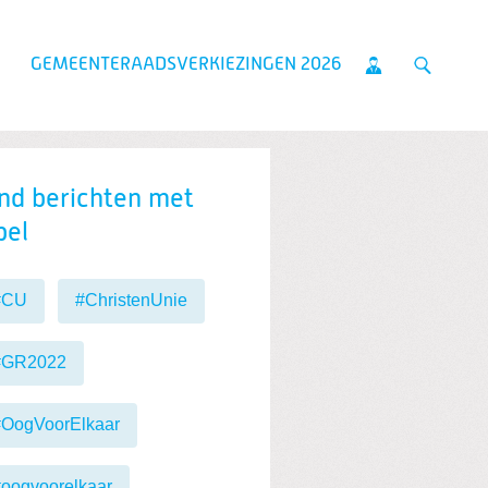
GEMEENTERAADSVERKIEZINGEN 2026
nd berichten met
bel
#CU
#ChristenUnie
#GR2022
#OogVoorElkaar
oogvoorelkaar