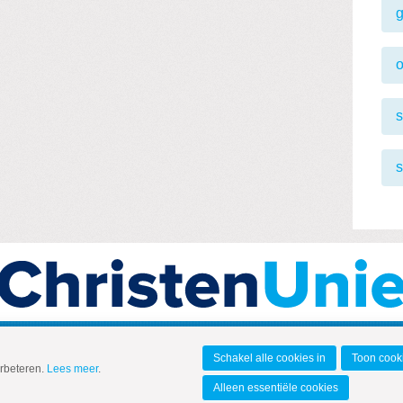
o
s
s
Schakel alle cookies in
Toon cooki
erbeteren.
Lees meer
.
Alleen essentiële cookies