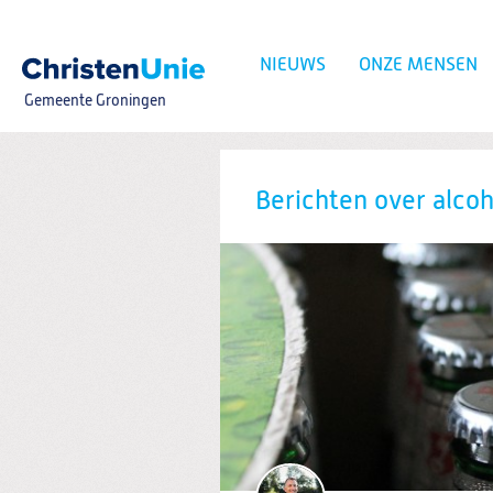
Spring
naar
Spring
NIEUWS
ONZE MENSEN
naar
de
Gemeente Groningen
inhoud
Spring
naar
het
Zoeken:
hoofdmenu
Berichten over alco