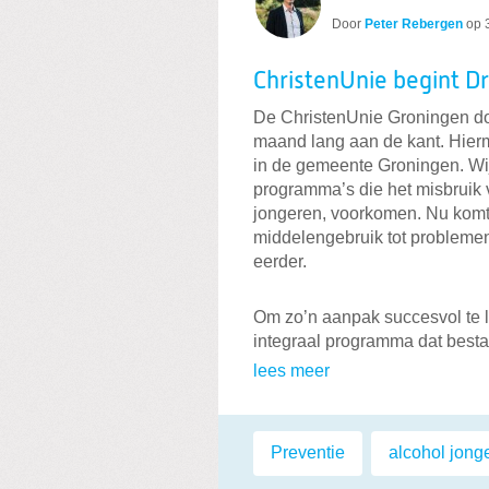
Door
Peter Rebergen
op
ChristenUnie begint D
De ChristenUnie Groningen do
maand lang aan de kant. Hierm
in de gemeente Groningen. Wij
programma’s die het misbruik 
jongeren, voorkomen. Nu komt 
middelengebruik tot problemen 
eerder.
Om zo’n aanpak succesvol te lat
integraal programma dat besta
lees meer
Labels:
Preventie
,
alcohol jong