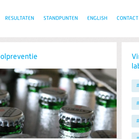
RESULTATEN
STANDPUNTEN
ENGLISH
CONTACT
Zoeken
holpreventie
Vi
la
#