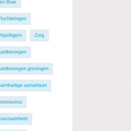
en Boer
luchtelingen
rijwilligers
Zorg
aardbevingen
ardbevingen groningen
armhartige samaritaan
oronavirus
duurzaamheid