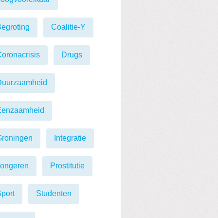
egroting
Coalitie-Y
oronacrisis
Drugs
Duurzaamheid
Eenzaamheid
Groningen
Integratie
Jongeren
Prostitutie
port
Studenten