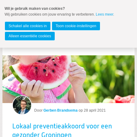
Spring
Wil je gebruik maken van cookies?
naar
Wij gebruiken cookies om jouw ervaring te verbeteren.
Lees meer
.
MENU
Spring
naar
Gemeente Groningen
de
Schakel alle cookies in
Toon cookie-instellingen
inhoud
Spring
Alleen essentiële cookies
naar
Berichten over gezondheid
het
hoofdmenu
Door
Gerben Brandsema
op
28 april 2021
Zoeken:
Zoeken
Lokaal preventieakkoord voor een
gezonder Groningen