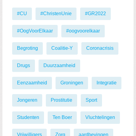
#CU
#ChristenUnie
#GR2022
#OogVoorElkaar
#oogvoorelkaar
Begroting
Coalitie-Y
Coronacrisis
Drugs
Duurzaamheid
Eenzaamheid
Groningen
Integratie
Jongeren
Prostitutie
Sport
Studenten
Ten Boer
Vluchtelingen
Vrijwilligers
Zorg
aardbevingen