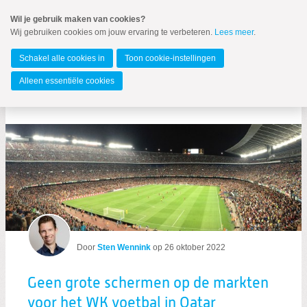
Spring
Wil je gebruik maken van cookies?
naar
Wij gebruiken cookies om jouw ervaring te verbeteren.
Lees meer
.
MENU
Spring
naar
Gemeente Groningen
de
Schakel alle cookies in
Toon cookie-instellingen
inhoud
Spring
Alleen essentiële cookies
naar
Berichten over mensenrechten
het
hoofdmenu
Door
Sten Wennink
op
26 oktober 2022
Zoeken:
Zoeken
Geen grote schermen op de markten
voor het WK voetbal in Qatar