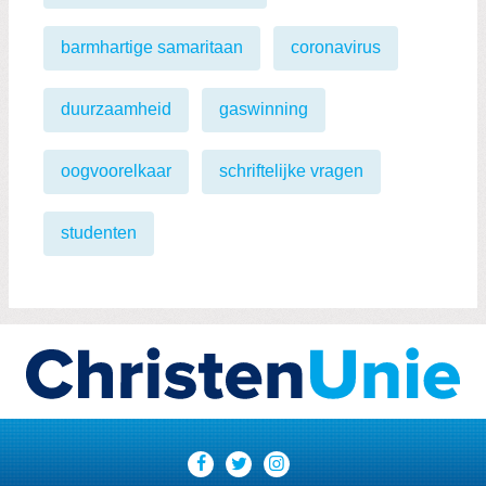
barmhartige samaritaan
coronavirus
duurzaamheid
gaswinning
oogvoorelkaar
schriftelijke vragen
studenten
Visit
our