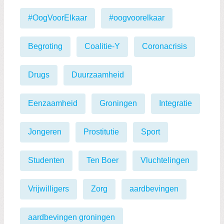
#OogVoorElkaar
#oogvoorelkaar
Begroting
Coalitie-Y
Coronacrisis
Drugs
Duurzaamheid
Eenzaamheid
Groningen
Integratie
Jongeren
Prostitutie
Sport
Studenten
Ten Boer
Vluchtelingen
Vrijwilligers
Zorg
aardbevingen
aardbevingen groningen